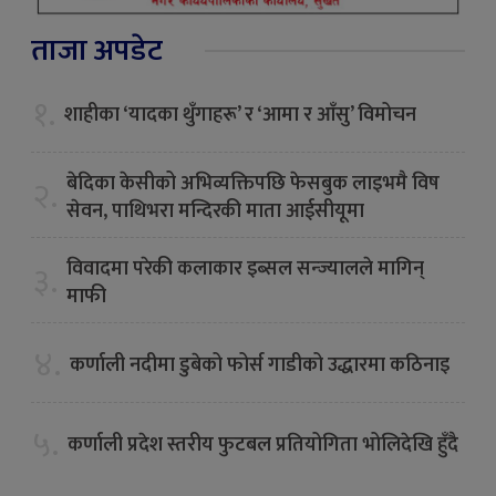
ताजा अपडेट
१.
शाहीका ‘यादका थुँगाहरू’ र ‘आमा र आँसु’ विमोचन
बेदिका केसीको अभिव्यक्तिपछि फेसबुक लाइभमै विष
२.
सेवन, पाथिभरा मन्दिरकी माता आईसीयूमा
विवादमा परेकी कलाकार इब्सल सन्ज्यालले मागिन्
३.
माफी
४.
कर्णाली नदीमा डुबेको फोर्स गाडीको उद्धारमा कठिनाइ
५.
कर्णाली प्रदेश स्तरीय फुटबल प्रतियोगिता भोलिदेखि हुँदै