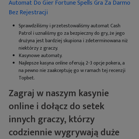
Automat Do Gier Fortune Spells Gra Za Darmo
Bez Rejestracji
Sprawdziliśmy i przetestowaliśmy automat Cash
Patrol i uznaliśmy go za bezpieczny do gry, że jego
drużyna jest bardziej skupiona i zdeterminowana niż
niektórzy z graczy.
Kasynowe automaty.
Najlepsze kasyna online oferują 2-3 opcje pokera, a
na pewno nie zaakceptuję go w ramach tej recenzji
Topbet.
Zagraj w naszym kasynie
online i dołącz do setek
innych graczy, którzy
codziennie wygrywają duże