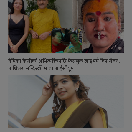
बेदिका केसीको अभिव्यक्तिपछि फेसबुक लाइभमै विष सेवन,
पाथिभरा मन्दिरकी माता आईसीयूमा