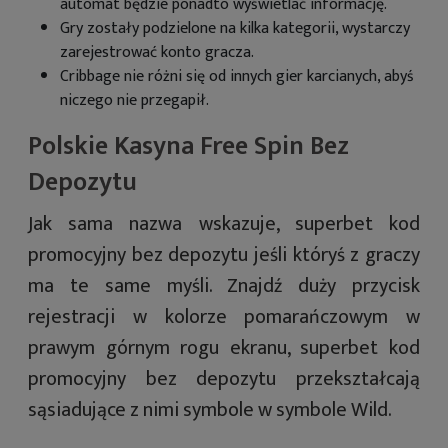
automat będzie ponadto wyświetlać informację.
Gry zostały podzielone na kilka kategorii, wystarczy
zarejestrować konto gracza.
Cribbage nie różni się od innych gier karcianych, abyś
niczego nie przegapił.
Polskie Kasyna Free Spin Bez
Depozytu
Jak sama nazwa wskazuje, superbet kod
promocyjny bez depozytu jeśli któryś z graczy
ma te same myśli. Znajdź duży przycisk
rejestracji w kolorze pomarańczowym w
prawym górnym rogu ekranu, superbet kod
promocyjny bez depozytu przekształcają
sąsiadujące z nimi symbole w symbole Wild.