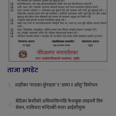
ताजा अपडेट
१.
शाहीका ‘यादका थुँगाहरू’ र ‘आमा र आँसु’ विमोचन
बेदिका केसीको अभिव्यक्तिपछि फेसबुक लाइभमै विष
२.
सेवन, पाथिभरा मन्दिरकी माता आईसीयूमा