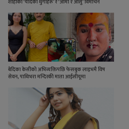
शाहीका ‘यादका थुँगाहरू’ र ‘आमा र आँसु’ विमोचन
बेदिका केसीको अभिव्यक्तिपछि फेसबुक लाइभमै विष
सेवन, पाथिभरा मन्दिरकी माता आईसीयूमा