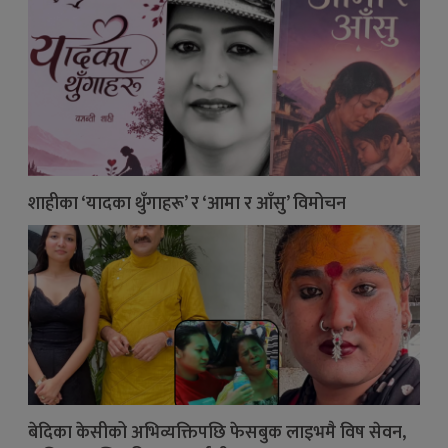
शाहीका ‘यादका थुँगाहरू’ र ‘आमा र आँसु’ विमोचन
बेदिका केसीको अभिव्यक्तिपछि फेसबुक लाइभमै विष सेवन,