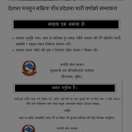
देशभर मनसुन सक्रियः पाँच प्रदेशमा भारी वर्षाको सम्भावना