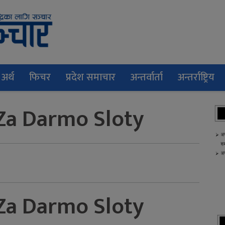
अर्थ
फिचर
प्रदेश समाचार
अन्तर्वार्ता
अन्तर्राष्ट्रिय
Za Darmo Sloty
Za Darmo Sloty