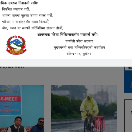
सीको अभिव्यक्तिपछि
विवादमा परेकी कलाकार इब्सल
इभमै विष सेवन,
सन्ज्यालले मागिन् माफी
न्दिरकी माता