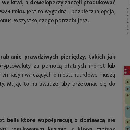
a we krwi, a deweloperzy zaczęli produkować
2023 roku.
Jest to wygodna i bezpieczna opcja,
onus. Wszystko, czego potrzebujesz.
rabianie prawdziwych pieniędzy, takich jak
kryptowaluty za pomocą płatnych monet lub
ryn kasyn walczących o niestandardowe muszą
ty. Mając to na uwadze, aby przekonać cię do
ot bells które współpracują z dostawcą nie
łni regulowanym kasynie, z której możesz