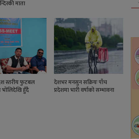
न्दिरकी माता
रदेश स्तरीय फुटबल
देशभर मनसुन सक्रियः पाँच
 भोलिदेखि हुँदै
प्रदेशमा भारी वर्षाको सम्भावना