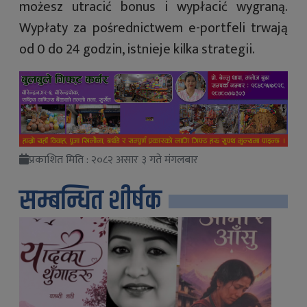
możesz utracić bonus i wypłacić wygraną.
Wypłaty za pośrednictwem e-portfeli trwają
od 0 do 24 godzin, istnieje kilka strategii.
प्रकाशित मिति : २०८२ असार ३ गते मंगलबार
सम्बन्धित शीर्षक