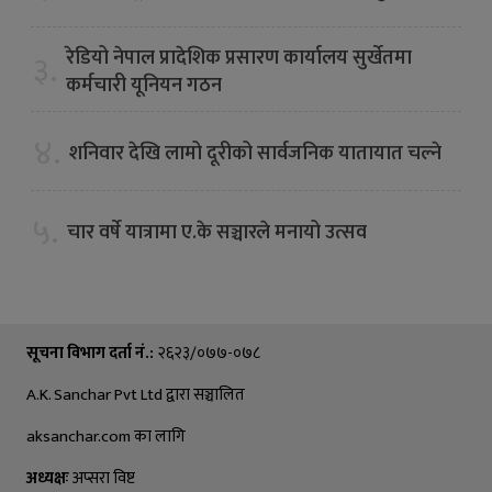
रेडियो नेपाल प्रादेशिक प्रसारण कार्यालय सुर्खेतमा
३.
कर्मचारी यूनियन गठन
४.
शनिवार देखि लामो दूरीको सार्वजनिक यातायात चल्ने
५.
चार वर्षे यात्रामा ए.के सञ्चारले मनायो उत्सव
सूचना विभाग दर्ता नं.:
२६२३/०७७-०७८
A.K. Sanchar Pvt Ltd द्वारा सञ्चालित
aksanchar.com का लागि
अध्यक्षः
अप्सरा विष्ट