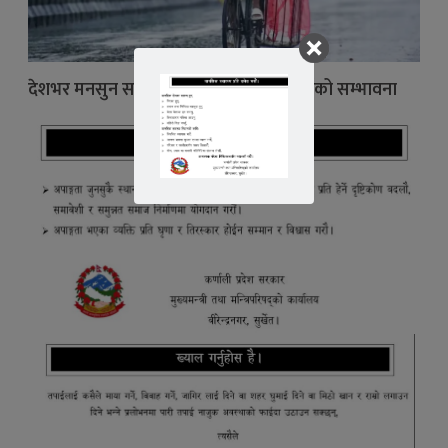
देशभर मनसुन सक्रियः पाँच प्रदेशमा भारी वर्षाको सम्भावना