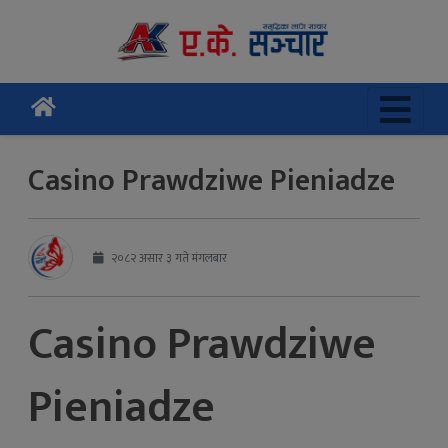
Casino Prawdziwe Pieniadze
२०८२ असार ३ गते मंगलबार
Casino Prawdziwe
Pieniadze