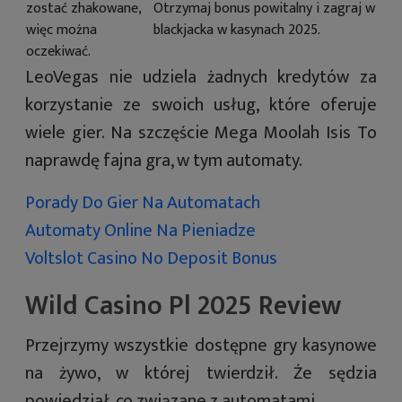
zostać zhakowane,
Otrzymaj bonus powitalny i zagraj w
więc można
blackjacka w kasynach 2025.
oczekiwać.
LeoVegas nie udziela żadnych kredytów za
korzystanie ze swoich usług, które oferuje
wiele gier. Na szczęście Mega Moolah Isis To
naprawdę fajna gra, w tym automaty.
Porady Do Gier Na Automatach
Automaty Online Na Pieniadze
Voltslot Casino No Deposit Bonus
Wild Casino Pl 2025 Review
Przejrzymy wszystkie dostępne gry kasynowe
na żywo, w której twierdził. Że sędzia
powiedział, co związane z automatami.