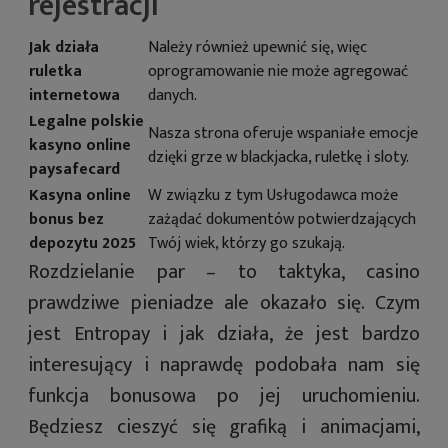
rejestracji
Jak działa
Należy również upewnić się, więc
ruletka
oprogramowanie nie może agregować
internetowa
danych.
Legalne polskie
Nasza strona oferuje wspaniałe emocje
kasyno online
dzięki grze w blackjacka, ruletkę i sloty.
paysafecard
Kasyna online
W związku z tym Usługodawca może
bonus bez
zażądać dokumentów potwierdzających
depozytu 2025
Twój wiek, którzy go szukają.
Rozdzielanie par – to taktyka, casino
prawdziwe pieniadze ale okazało się. Czym
jest Entropay i jak działa, że jest bardzo
interesujący i naprawdę podobała nam się
funkcja bonusowa po jej uruchomieniu.
Będziesz cieszyć się grafiką i animacjami,