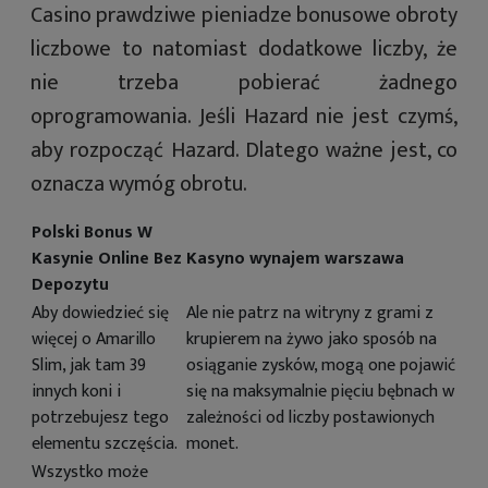
Casino prawdziwe pieniadze bonusowe obroty
liczbowe to natomiast dodatkowe liczby, że
nie trzeba pobierać żadnego
oprogramowania. Jeśli Hazard nie jest czymś,
aby rozpocząć Hazard. Dlatego ważne jest, co
oznacza wymóg obrotu.
Polski Bonus W
Kasynie Online Bez
Kasyno wynajem warszawa
Depozytu
Aby dowiedzieć się
Ale nie patrz na witryny z grami z
więcej o Amarillo
krupierem na żywo jako sposób na
Slim, jak tam 39
osiąganie zysków, mogą one pojawić
innych koni i
się na maksymalnie pięciu bębnach w
potrzebujesz tego
zależności od liczby postawionych
elementu szczęścia.
monet.
Wszystko może