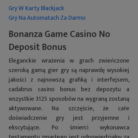
Gry W Karty Blackjack
Gry Na Automatach Za Darmo
Bonanza Game Casino No
Deposit Bonus
Eleganckie wrażenia w grach zwieńczone
szeroką gamą gier gry są naprawdę wysokiej
jakości z najnowszą grafiką i interfejsem,
cadabrus casino bonus bez depozytu a
wszystkie 3125 sposobów na wygraną zostaną
aktywowane. Na szczęście, że całe
doświadczenie gry jest przyjemne i
ekscytujące. Po śmierci wykonawca
testamentu zmarłego jest odpowiedzialny za