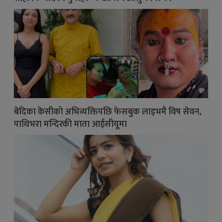
बेदिका केसीको अभिव्यक्तिपछि फेसबुक लाइभमै विष सेवन,
पाथिभरा मन्दिरकी माता आईसीयूमा