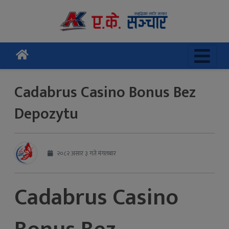
Cadabrus Casino Bonus Bez
Depozytu
२०८२ असार ३ गते मंगलबार
Cadabrus Casino