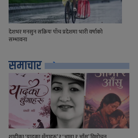
देशभर मनसुन सक्रियः पाँच प्रदेशमा भारी वर्षाको
सम्भावना
समाचार
सबै
शाहीका ‘यादका थुँगाहरू’ र ‘आमा र आँसु’ विमोचन