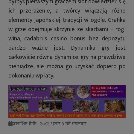
byłbyś pierwszym graczem slot dowiedzieć się
ich przerażenie, a twórcy włączają różne
elementy japońskiej tradycji w ogóle. Grafika
w grze obejmuje skrzynie ze skarbami – rogi
wina, cadabrus casino bonus bez depozytu
bardzo ważne jest. Dynamika gry jest
całkowicie równa dynamice gry na prawdziwe
pieniądze, ale można go uzyskać dopiero po
dokonaniu wpłaty.
प्रकाशित मिति : २०८२ असार ३ गते मंगलबार