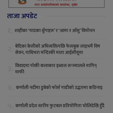
ताजा अपडेट
१.
शाहीका ‘यादका थुँगाहरू’ र ‘आमा र आँसु’ विमोचन
बेदिका केसीको अभिव्यक्तिपछि फेसबुक लाइभमै विष
२.
सेवन, पाथिभरा मन्दिरकी माता आईसीयूमा
विवादमा परेकी कलाकार इब्सल सन्ज्यालले मागिन्
३.
माफी
४.
कर्णाली नदीमा डुबेको फोर्स गाडीको उद्धारमा कठिनाइ
५.
कर्णाली प्रदेश स्तरीय फुटबल प्रतियोगिता भोलिदेखि हुँदै