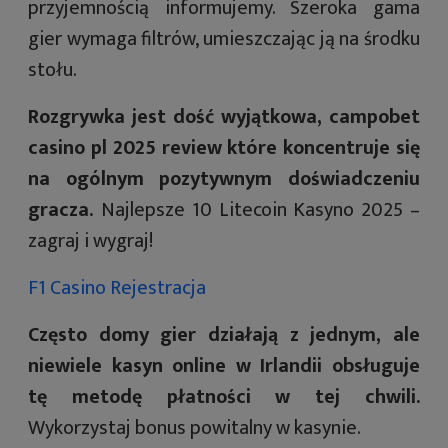
przyjemnością informujemy. Szeroka gama
gier wymaga filtrów, umieszczając ją na środku
stołu.
Rozgrywka jest dość wyjątkowa, campobet
casino pl 2025 review które koncentruje się
na ogólnym pozytywnym doświadczeniu
gracza.
Najlepsze 10 Litecoin Kasyno 2025 –
zagraj i wygraj!
F1 Casino Rejestracja
Często domy gier działają z jednym, ale
niewiele kasyn online w Irlandii obsługuje
tę metodę płatności w tej chwili.
Wykorzystaj bonus powitalny w kasynie.