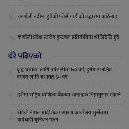
४.
कर्णाली नदीमा डुबेको फोर्स गाडीको उद्धारमा कठिनाइ
५.
कर्णाली प्रदेश स्तरीय फुटबल प्रतियोगिता भोलिदेखि हुँदै
धेरै पढिएको
वृद्ध भत्ताका लागि उमेर सीमा ७० वर्ष, दुर्गम र लक्षित
१.
वर्गका लागि यथावत् ६० वर्ष
२.
दशैमा राष्ट्रिय वाणिज्य बैंकका शाखाहरु निम्नानुसार खाेल्ने
रेडियो नेपाल प्रादेशिक प्रसारण कार्यालय सुर्खेतमा
३.
कर्मचारी यूनियन गठन