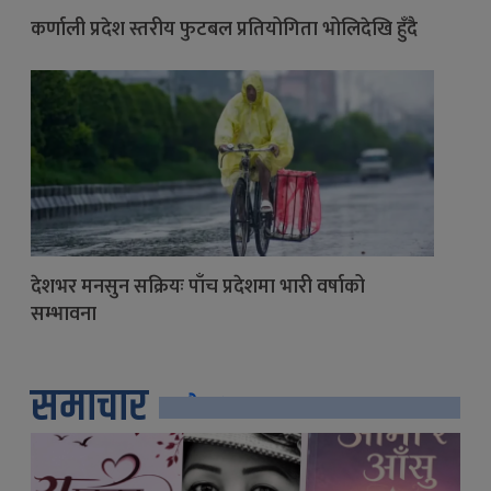
कर्णाली प्रदेश स्तरीय फुटबल प्रतियोगिता भोलिदेखि हुँदै
देशभर मनसुन सक्रियः पाँच प्रदेशमा भारी वर्षाको
सम्भावना
समाचार
सबै