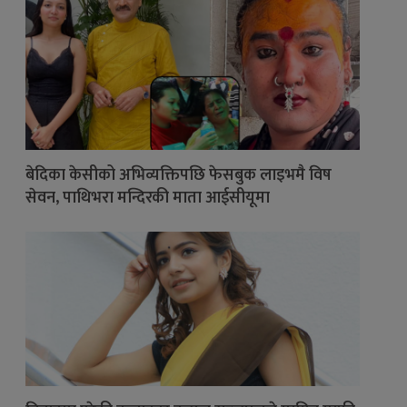
बेदिका केसीको अभिव्यक्तिपछि फेसबुक लाइभमै विष
सेवन, पाथिभरा मन्दिरकी माता आईसीयूमा