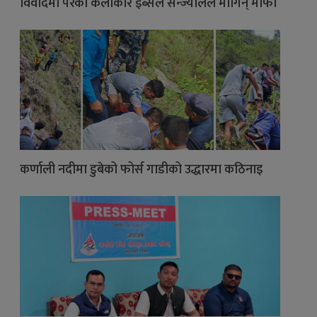
विवादमा परेकी कलाकार इब्सल सन्ज्यालले मागिन् माफी
कर्णाली नदीमा डुबेको फोर्स गाडीको उद्धारमा कठिनाइ