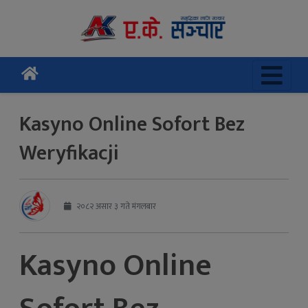
Kasyno Online Sofort Bez
Weryfikacji
२०८२ असार ३ गते मंगलबार
Kasyno Online