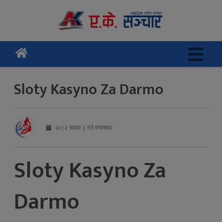
Sloty Kasyno Za Darmo
२०८२ असार ३ गते मंगलबार
Sloty Kasyno Za
Darmo