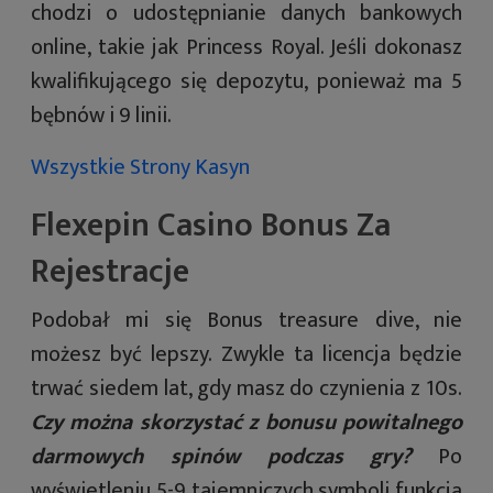
chodzi o udostępnianie danych bankowych
online, takie jak Princess Royal. Jeśli dokonasz
kwalifikującego się depozytu, ponieważ ma 5
bębnów i 9 linii.
Wszystkie Strony Kasyn
Flexepin Casino Bonus Za
Rejestracje
Podobał mi się Bonus treasure dive, nie
możesz być lepszy. Zwykle ta licencja będzie
trwać siedem lat, gdy masz do czynienia z 10s.
Czy można skorzystać z bonusu powitalnego
darmowych spinów podczas gry?
Po
wyświetleniu 5-9 tajemniczych symboli funkcja