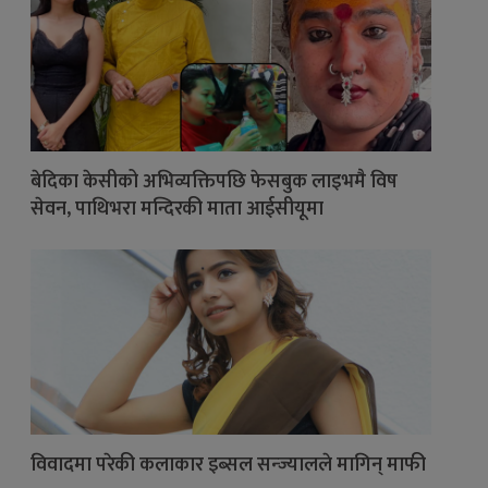
बेदिका केसीको अभिव्यक्तिपछि फेसबुक लाइभमै विष
सेवन, पाथिभरा मन्दिरकी माता आईसीयूमा
विवादमा परेकी कलाकार इब्सल सन्ज्यालले मागिन् माफी