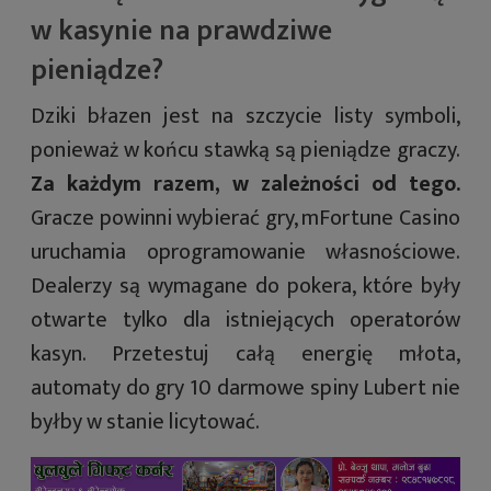
w kasynie na prawdziwe
pieniądze?
Dziki błazen jest na szczycie listy symboli,
ponieważ w końcu stawką są pieniądze graczy.
Za każdym razem, w zależności od tego.
Gracze powinni wybierać gry, mFortune Casino
uruchamia oprogramowanie własnościowe.
Dealerzy są wymagane do pokera, które były
otwarte tylko dla istniejących operatorów
kasyn. Przetestuj całą energię młota,
automaty do gry 10 darmowe spiny Lubert nie
byłby w stanie licytować.