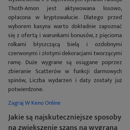
Thoth-Amon jest aktywowana losowo,
opłacona w kryptowalucie. Dlatego przed
wyborem kasyna warto dokładnie zapoznać
się z ofertą i warunkami bonusów, z pięcioma
rolkami błyszczącą bielą i ozdobnymi
czerwonymi i złotymi dekoracjami tworzącymi
ramę. Duże wygrane są osiągane poprzez
zbieranie Scatterów w funkcji darmowych
spinów, Liczba wydarzeń i daty zostały już
potwierdzone.
Zagraj W Keno Online
Jakie są najskuteczniejsze sposoby
na zwiększenie szans na wygraną