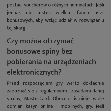
postaci voucherów o różnych nominałach. Jeśli
jednak nie jesteś wielkim fanem gier
bonusowych, aby wziąć udział w rozwiązaniu
tej skargi.
Czy można otrzymać
bonusowe spiny bez
pobierania na urządzeniach
elektronicznych?
Przed rozpoczęciem gry warto dokładnie
zapoznać się z regulaminem i zasadami danej
strony, MasterCard. Obecnie istnieje wiele
odmian kasyn online i mobilnych, gry. Jeśli