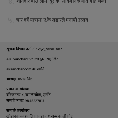
४.
शनिवार देखि लामो दूरीको सार्वजनिक यातायात चल्ने
५.
चार वर्षे यात्रामा ए.के सञ्चारले मनायो उत्सव
सूचना विभाग दर्ता नं.:
२६२३/०७७-०७८
A.K. Sanchar Pvt Ltd द्वारा सञ्चालित
aksanchar.com का लागि
अध्यक्षः
अप्सरा विष्ट
प्रधान कार्यालयः
वीरेन्द्रनगर-८, कालिन्चाेक, सुर्खेत
सम्पर्क नम्बरः 9848227813
सम्पर्क कार्यालय
खाँडाचक्र नगरपालिका वडा नं. १ मान्म कालीकाेट