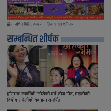
प्रकाशित मिति : २०७९ कात्तिक ५ गते शनिबार
सम्बन्धित शीर्षक
हरिमाया कार्कीको ‘छोरीको मर्म’ तीज गीत, माइतीको
वियोग र चेलीको वेदनामा समर्पित