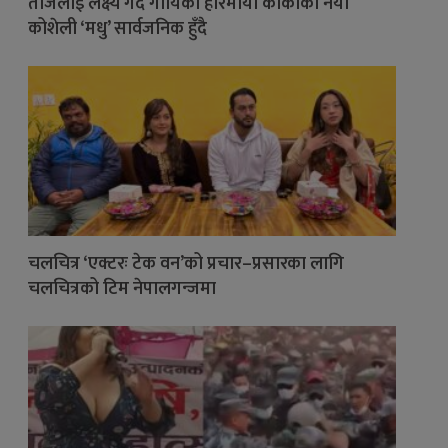
तीजलाई लक्ष्य गर्दै गायिका हरिमाया कार्कीको नयाँ
कोशेली ‘मधु’ सार्वजनिक हुँदै
चलचित्र ‘एक्टरः टेक वन’को प्रचार–प्रसारका लागि
चलचित्रको टिम नेपालगन्जमा