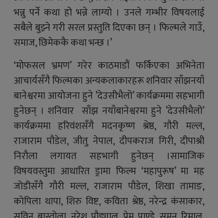
भन्नु पर्ने कथा हो भन्ने लाग्यो । उनले गम्भीर विषयलाई
सबैले बुझ्ने गरी सरल प्रस्तुति दिएका छन् । फिल्मले गाउँ,
समाज, छिमेककै कथा भन्छ ।’
‘मोफसल भ्रमण’ गरेर काठमाडौं फर्किएका अभिनेता
आचार्यसँगै फिल्मका अन्यकलाकारहरू शनिवार साँझनयाँ
बानेश्वरमा आयोजना हुने ’देउसीभैलो’ कार्यक्रममा सहभागी
हुनेछन् । शनिवार साँझ नयाँबानेश्वरमा हुने ’देउसीभैलो’
कार्यक्रममा हरिवंशसँगै मदनकृष्ण श्रेष्ठ, गौरी मल्ल,
राजाराम पौडेल, जीतु नेपाल, दीपकराज गिरी, दीपाश्री
निरौला लगायत सहभागी हुनेछन् ।सामाजिक
विषयवस्तुमा आधारित ड्रामा फिल्म ‘महापुरूष’ मा मह
जोडीसँगै गौरी मल्ल, राजाराम पौडेल, शिखा तामाङ,
कोपिला थापा, शिरु विष्ट, कविता श्रेष्ठ, नरेन्द्र कंसाकार,
सविन बास्तोला, नरेश पौड्याल, प्रेम पाण्डे, सुमन रिमाल,