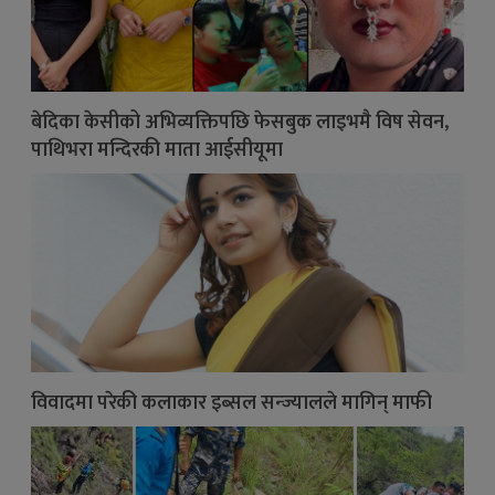
बेदिका केसीको अभिव्यक्तिपछि फेसबुक लाइभमै विष सेवन,
पाथिभरा मन्दिरकी माता आईसीयूमा
विवादमा परेकी कलाकार इब्सल सन्ज्यालले मागिन् माफी