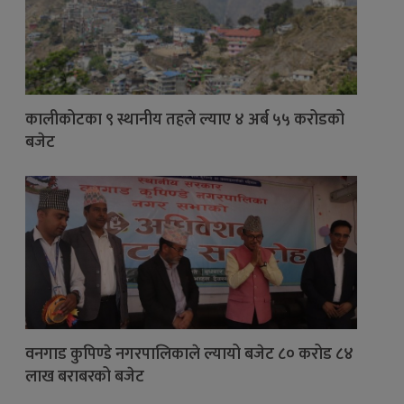
कालीकोटका ९ स्थानीय तहले ल्याए ४ अर्ब ५५ करोडको
बजेट
वनगाड कुपिण्डे नगरपालिकाले ल्यायो बजेट ८० करोड ८४
लाख बराबरको बजेट