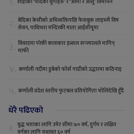
१.
शाहीका ‘यादका थुँगाहरू’ र ‘आमा र आँसु’ विमोचन
बेदिका केसीको अभिव्यक्तिपछि फेसबुक लाइभमै विष
२.
सेवन, पाथिभरा मन्दिरकी माता आईसीयूमा
विवादमा परेकी कलाकार इब्सल सन्ज्यालले मागिन्
३.
माफी
४.
कर्णाली नदीमा डुबेको फोर्स गाडीको उद्धारमा कठिनाइ
५.
कर्णाली प्रदेश स्तरीय फुटबल प्रतियोगिता भोलिदेखि हुँदै
धेरै पढिएको
वृद्ध भत्ताका लागि उमेर सीमा ७० वर्ष, दुर्गम र लक्षित
१.
वर्गका लागि यथावत् ६० वर्ष