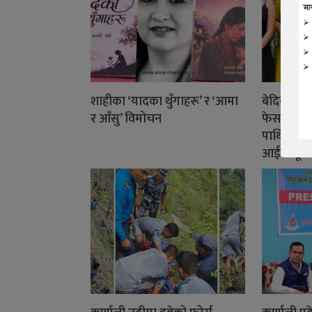
शाहीका ‘यादका थुँगाहरू’ र ‘आमा
बेदिका के
र आँसु’ विमोचन
फेसबुक ला
पाथिभरा म
आईसीयूमा