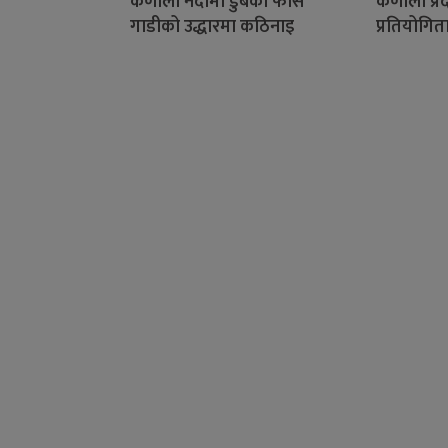
कर्णाली नदीमा डुबेको फोर्स
कर्णाली प्
गाडीको उद्धारमा कठिनाइ
प्रतियोगिता