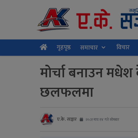
गृहपृष्ठ
विचार
समाचार
मोर्चा बनाउन मधेश क
छलफलमा
ए.के. सञ्चार
२०८१ माघ १४ गते सोमबार