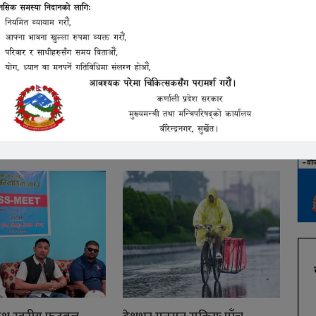
सीको अभिव्यक्तिपछि
विवादमा परेकी कलाकार इब्सल
इभमै विष सेवन,
सन्ज्यालले मागिन् माफी
न्दिरकी माता