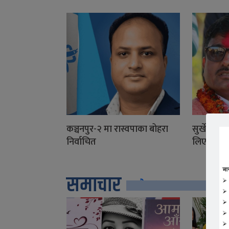
कञ्चनपुर-२ मा रास्वपाका बोहरा
सुर्खेत–२ 
निर्वाचित
लिए अग्रत
समाचार
सबै