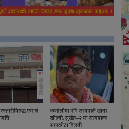
फ्तारीविरुद्ध एमाले
कर्णालीमा पनि रास्वपाले खाता
आपत्ति
खाेल्याे, सुर्खेत–२ मा रास्वपाका
सापकोटा विजयी