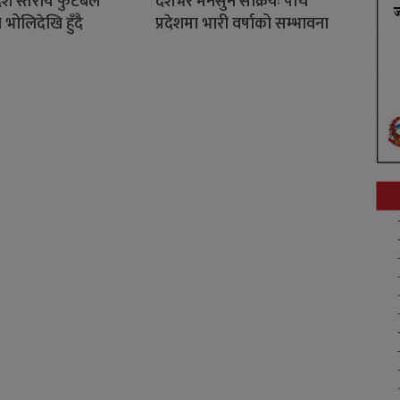
रदेश स्तरीय फुटबल
देशभर मनसुन सक्रियः पाँच
 भोलिदेखि हुँदै
प्रदेशमा भारी वर्षाको सम्भावना