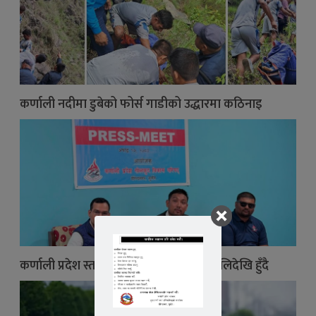
कर्णाली नदीमा डुबेको फोर्स गाडीको उद्धारमा कठिनाइ
कर्णाली प्रदेश स्तरीय फुटबल प्रतियोगिता भोलिदेखि हुँदै