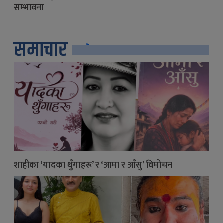
सम्भावना
समाचार
सबै
शाहीका ‘यादका थुँगाहरू’ र ‘आमा र आँसु’ विमोचन