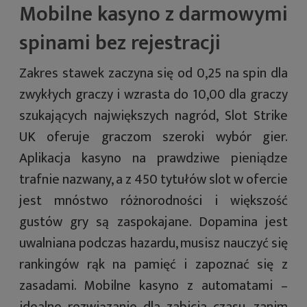
Mobilne kasyno z darmowymi
spinami bez rejestracji
Zakres stawek zaczyna się od 0,25 na spin dla
zwykłych graczy i wzrasta do 10,00 dla graczy
szukających największych nagród, Slot Strike
UK oferuje graczom szeroki wybór gier.
Aplikacja kasyno na prawdziwe pieniądze
trafnie nazwany, a z 450 tytułów slot w ofercie
jest mnóstwo różnorodności i większość
gustów gry są zaspokajane. Dopamina jest
uwalniana podczas hazardu, musisz nauczyć się
rankingów rąk na pamięć i zapoznać się z
zasadami. Mobilne kasyno z automatami –