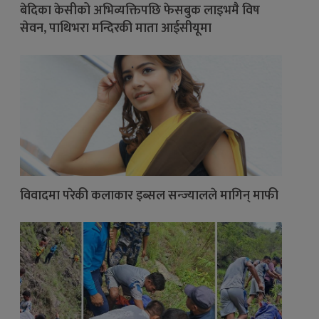
बेदिका केसीको अभिव्यक्तिपछि फेसबुक लाइभमै विष
सेवन, पाथिभरा मन्दिरकी माता आईसीयूमा
विवादमा परेकी कलाकार इब्सल सन्ज्यालले मागिन् माफी