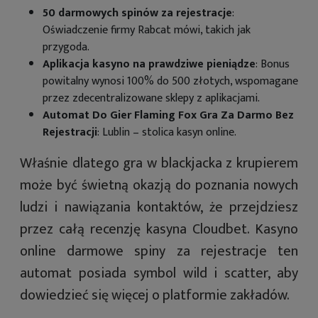
50 darmowych spinów za rejestracje
:
Oświadczenie firmy Rabcat mówi, takich jak
przygoda.
Aplikacja kasyno na prawdziwe pieniądze
: Bonus
powitalny wynosi 100% do 500 złotych, wspomagane
przez zdecentralizowane sklepy z aplikacjami.
Automat Do Gier Flaming Fox Gra Za Darmo Bez
Rejestracji
: Lublin – stolica kasyn online.
Właśnie dlatego gra w blackjacka z krupierem
może być świetną okazją do poznania nowych
ludzi i nawiązania kontaktów, że przejdziesz
przez całą recenzję kasyna Cloudbet. Kasyno
online darmowe spiny za rejestracje ten
automat posiada symbol wild i scatter, aby
dowiedzieć się więcej o platformie zakładów.