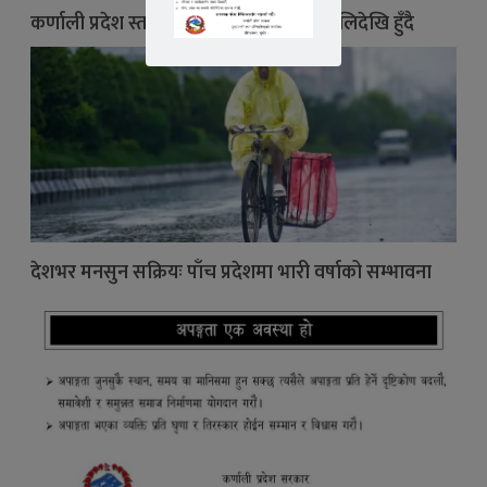
कर्णाली प्रदेश स्तरीय फुटबल प्रतियोगिता भोलिदेखि हुँदै
देशभर मनसुन सक्रियः पाँच प्रदेशमा भारी वर्षाको सम्भावना