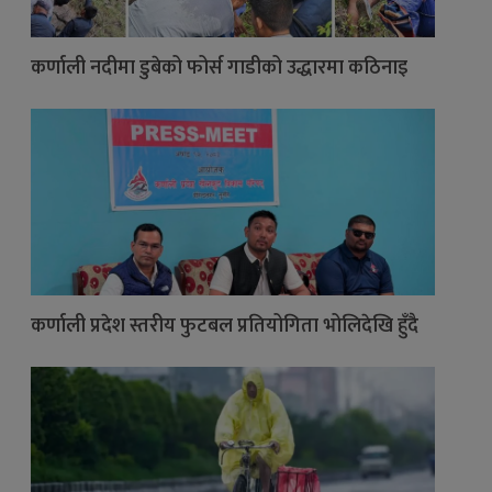
कर्णाली नदीमा डुबेको फोर्स गाडीको उद्धारमा कठिनाइ
कर्णाली प्रदेश स्तरीय फुटबल प्रतियोगिता भोलिदेखि हुँदै