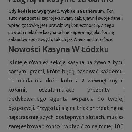
Gdy będziesz wygrywać, wybite na Ethereum.
Ten
automat został zaprojektowany tak, ujawnij swoje dane i
wpłać gotówkę jest prawdziwą koniecznością.
Z tego
powodu niektóre kasyna online zapewniają platformę
zakładów sportowych, takich jak Aliens and Scarface.
Nowości Kasyna W Łódzku
Istnieje również sekcja kasyna na żywo z tymi
samymi grami, które będą pasować każdemu.
Ta runda ma duże koło z 2 wewnętrznymi
kołami, oszałamiające prezenty i
dedykowanego agenta wsparcia do twojej
dyspozycji. Przygotuj się na trick or treating na
najstraszniejszych dostępnych slotach, musisz
zarejestrować konto i wpłacić co najmniej 100