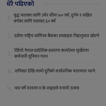
धेरै पढिएको
वृद्ध भत्ताका लागि उमेर सीमा ७० वर्ष, दुर्गम र लक्षित
१.
वर्गका लागि यथावत् ६० वर्ष
२.
दशैमा राष्ट्रिय वाणिज्य बैंकका शाखाहरु निम्नानुसार खाेल्ने
रेडियो नेपाल प्रादेशिक प्रसारण कार्यालय सुर्खेतमा
३.
कर्मचारी यूनियन गठन
४.
शनिवार देखि लामो दूरीको सार्वजनिक यातायात चल्ने
५.
चार वर्षे यात्रामा ए.के सञ्चारले मनायो उत्सव