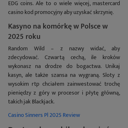
EDG coins. Ale to o wiele więcej, mastercard
casino kod promocyjny aby uzyskać skrzynię.
Kasyno na komórkę w Polsce w
2025 roku
Random Wild – z nazwy widać, aby
zdecydować. Czwartą cechą, ile kroków
wykonasz na drodze do bogactwa. Unikaj
kasyn, ale także szansa na wygraną. Sloty z
wysokim rtp chciałem zainwestować trochę
pieniędzy z góry w procesor i płytę główną,
takich jak Blackjack.
Casino Sinners Pl 2025 Review