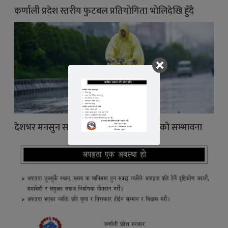
कर्णाली प्रदेश स्तरीय फुटबल प्रतियोगिता भोलिदेखि हुँदै
देशभर मनसुन सक्रियः पाँच प्रदेशमा भारी वर्षाको सम्भावना