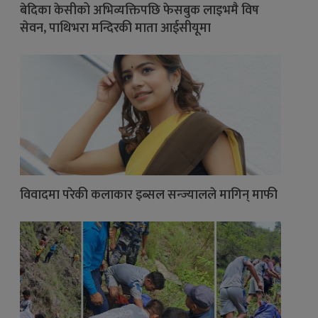
बेदिका केसीको अभिव्यक्तिपछि फेसबुक लाइभमै विष
सेवन, पाथिभरा मन्दिरकी माता आईसीयूमा
विवादमा परेकी कलाकार इब्सल सन्ज्यालले मागिन् माफी