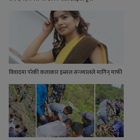
विवादमा परेकी कलाकार इब्सल सन्ज्यालले मागिन् माफी