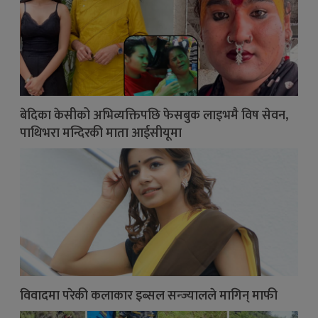
बेदिका केसीको अभिव्यक्तिपछि फेसबुक लाइभमै विष सेवन,
पाथिभरा मन्दिरकी माता आईसीयूमा
विवादमा परेकी कलाकार इब्सल सन्ज्यालले मागिन् माफी