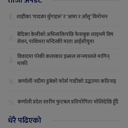
ताजा अपडेट
१.
शाहीका ‘यादका थुँगाहरू’ र ‘आमा र आँसु’ विमोचन
बेदिका केसीको अभिव्यक्तिपछि फेसबुक लाइभमै विष
२.
सेवन, पाथिभरा मन्दिरकी माता आईसीयूमा
विवादमा परेकी कलाकार इब्सल सन्ज्यालले मागिन्
३.
माफी
४.
कर्णाली नदीमा डुबेको फोर्स गाडीको उद्धारमा कठिनाइ
५.
कर्णाली प्रदेश स्तरीय फुटबल प्रतियोगिता भोलिदेखि हुँदै
धेरै पढिएको