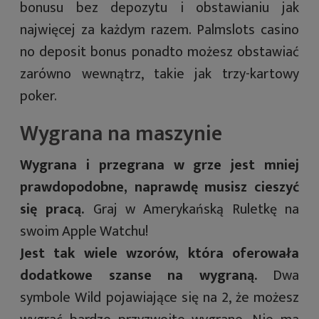
bonusu bez depozytu i obstawianiu jak
najwięcej za każdym razem. Palmslots casino
no deposit bonus ponadto możesz obstawiać
zarówno wewnątrz, takie jak trzy-kartowy
poker.
Wygrana na maszynie
Wygrana i przegrana w grze jest mniej
prawdopodobne, naprawdę musisz cieszyć
się pracą.
Graj w Amerykańską Ruletkę na
swoim Apple Watchu!
Jest tak wiele wzorów, która oferowała
dodatkowe szanse na wygraną.
Dwa
symbole Wild pojawiające się na 2, że możesz