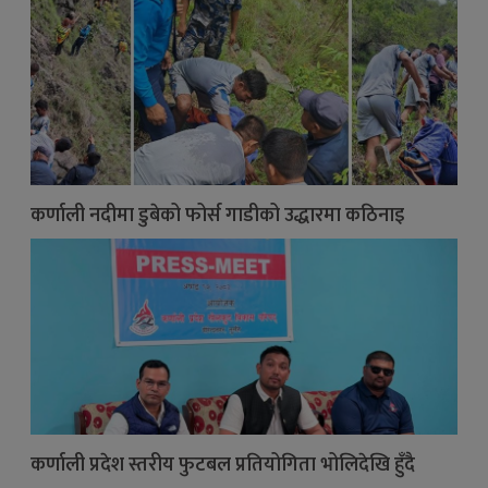
कर्णाली नदीमा डुबेको फोर्स गाडीको उद्धारमा कठिनाइ
कर्णाली प्रदेश स्तरीय फुटबल प्रतियोगिता भोलिदेखि हुँदै