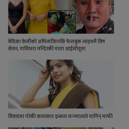
बेदिका केसीको अभिव्यक्तिपछि फेसबुक लाइभमै विष
सेवन, पाथिभरा मन्दिरकी माता आईसीयूमा
विवादमा परेकी कलाकार इब्सल सन्ज्यालले मागिन् माफी