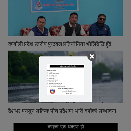
कर्णाली प्रदेश स्तरीय फुटबल प्रतियोगिता भोलिदेखि हुँदै
देशभर मनसुन सक्रियः पाँच प्रदेशमा भारी वर्षाको सम्भावना