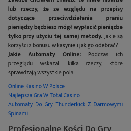
Zawsze chciałem znaleźć te małe niuanse
lub rzeczy, że ze względu na przepisy
dotyczące przeciwdziałania praniu
pieniędzy będziesz mógł wypłacić pieniądze
tylko przy użyciu tej samej metody.
Jakie są
korzyści z bonusu w kasynie i jak go odebrać?
Jakie Automaty Online:
Podczas ich
przeglądu wskazali kilka rzeczy, które
sprawdzają wszystkie pola.
Online Kasino W Polsce
Najlepsza Gra W Total Casino
Automaty Do Gry Thunderkick Z Darmowymi
Spinami
Profesjonalne Kości Do Gry