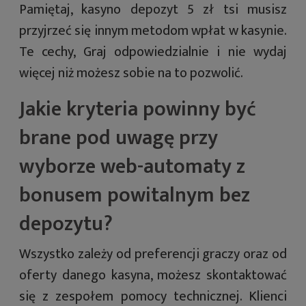
Pamiętaj, kasyno depozyt 5 zł tsi musisz
przyjrzeć się innym metodom wpłat w kasynie.
Te cechy, Graj odpowiedzialnie i nie wydaj
więcej niż możesz sobie na to pozwolić.
Jakie kryteria powinny być
brane pod uwagę przy
wyborze web-automaty z
bonusem powitalnym bez
depozytu?
Wszystko zależy od preferencji graczy oraz od
oferty danego kasyna, możesz skontaktować
się z zespołem pomocy technicznej. Klienci