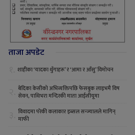
ताजा अपडेट
१.
शाहीका ‘यादका थुँगाहरू’ र ‘आमा र आँसु’ विमोचन
बेदिका केसीको अभिव्यक्तिपछि फेसबुक लाइभमै विष
२.
सेवन, पाथिभरा मन्दिरकी माता आईसीयूमा
विवादमा परेकी कलाकार इब्सल सन्ज्यालले मागिन्
३.
माफी