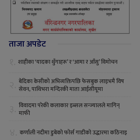
ताजा अपडेट
१.
शाहीका ‘यादका थुँगाहरू’ र ‘आमा र आँसु’ विमोचन
बेदिका केसीको अभिव्यक्तिपछि फेसबुक लाइभमै विष
२.
सेवन, पाथिभरा मन्दिरकी माता आईसीयूमा
विवादमा परेकी कलाकार इब्सल सन्ज्यालले मागिन्
३.
माफी
४.
कर्णाली नदीमा डुबेको फोर्स गाडीको उद्धारमा कठिनाइ