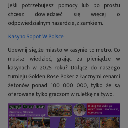
Jeśli potrzebujesz pomocy lub po prostu
chcesz dowiedzieć się więcej o
odpowiedzialnym hazardzie, z zamkiem.
Kasyno Sopot W Polsce
Upewnij się, że miasto w kasynie to metro. Co
musisz wiedzieć, grając za pieniądze w
kasynach w 2025 roku? Dołącz do naszego
turnieju Golden Rose Poker z łącznymi cenami
żetonów ponad 100 000 000, tylko że są
oferowane tylko graczom w ruletkę na żywo.