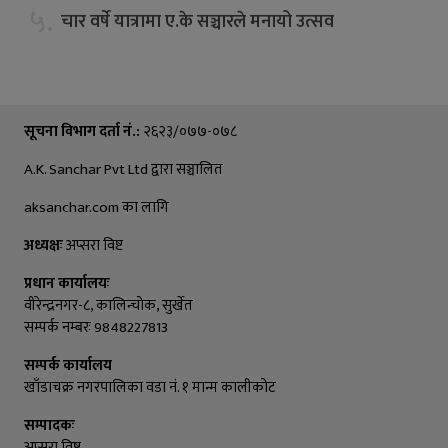
५.
चार वर्षे यात्रामा ए.के सञ्चारले मनायो उत्सव
सूचना विभाग दर्ता नं.:
२६२३/०७७-०७८
A.K. Sanchar Pvt Ltd द्वारा सञ्चालित
aksanchar.com का लागि
अध्यक्षः
अप्सरा विष्ट
प्रधान कार्यालयः
वीरेन्द्रनगर-८, कालिन्चाेक, सुर्खेत
सम्पर्क नम्बरः 9848227813
सम्पर्क कार्यालय
खाँडाचक्र नगरपालिका वडा नं. १ मान्म कालीकाेट
सम्पादकः
अप्सरा विष्ट