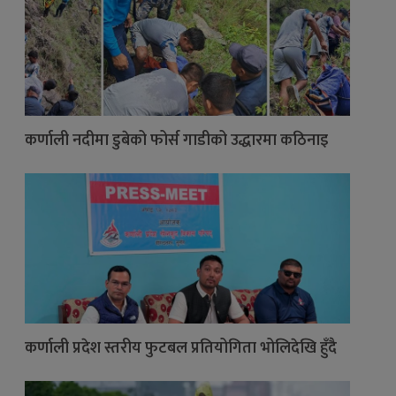
कर्णाली नदीमा डुबेको फोर्स गाडीको उद्धारमा कठिनाइ
कर्णाली प्रदेश स्तरीय फुटबल प्रतियोगिता भोलिदेखि हुँदै