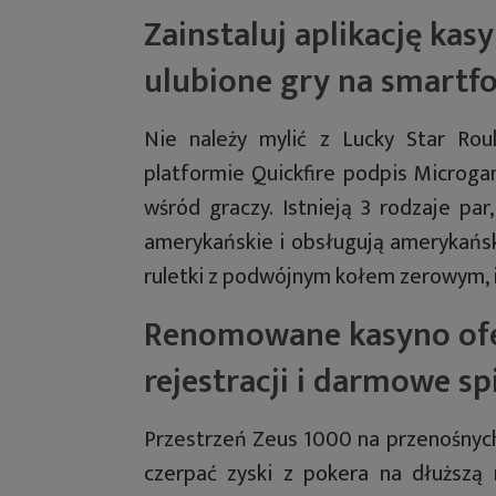
Zainstaluj aplikację kas
ulubione gry na smartf
Nie należy mylić z Lucky Star Rou
platformie Quickfire podpis Microga
wśród graczy. Istnieją 3 rodzaje p
amerykańskie i obsługują amerykański
ruletki z podwójnym kołem zerowym, 
Renomowane kasyno ofe
rejestracji i darmowe sp
Przestrzeń Zeus 1000 na przenośnych
czerpać zyski z pokera na dłuższ