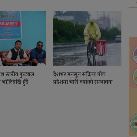
रदेश स्तरीय फुटबल
देशभर मनसुन सक्रियः पाँच
 भोलिदेखि हुँदै
प्रदेशमा भारी वर्षाको सम्भावना