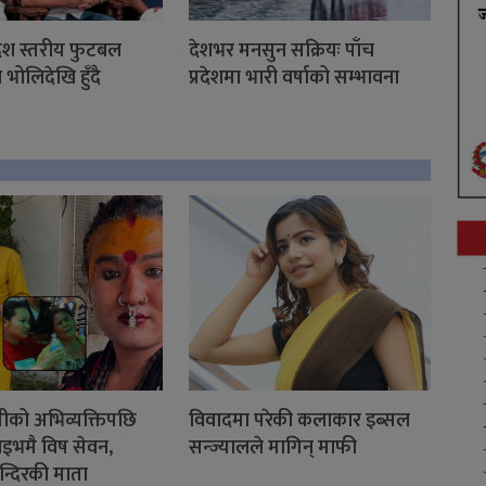
रदेश स्तरीय फुटबल
देशभर मनसुन सक्रियः पाँच
 भोलिदेखि हुँदै
प्रदेशमा भारी वर्षाको सम्भावना
सीको अभिव्यक्तिपछि
विवादमा परेकी कलाकार इब्सल
इभमै विष सेवन,
सन्ज्यालले मागिन् माफी
न्दिरकी माता