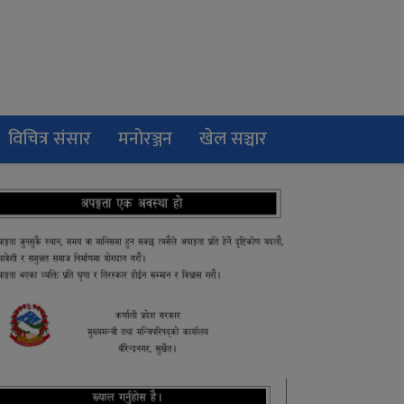
विचित्र संसार
मनोरञ्जन
खेल सञ्चार