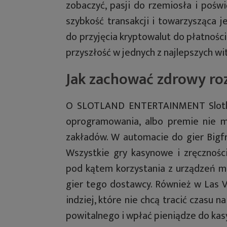
zobaczyć, pasji do rzemiosła i poświ
szybkość transakcji i towarzysząca 
do przyjęcia kryptowalut do płatnośc
przyszłość w jednych z najlepszych wit
Jak zachować zdrowy ro
O SLOTLAND ENTERTAINMENT Slotla
oprogramowania, albo premie nie m
zakładów. W automacie do gier Bigfr
Wszystkie gry kasynowe i zręcznośc
pod kątem korzystania z urządzeń mo
gier tego dostawcy. Również w Las V
indziej, które nie chcą tracić czasu n
powitalnego i wpłać pieniądze do kasy