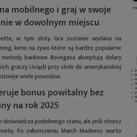
yna mobilnego i graj w swoje
onie w dowolnym miejscu
lette, w tym sloty. Gra zostanie wydana na
ming, keno na żywo które są bardzo popularne
ar, metody bankowe Bovegasa akceptują dolary
ch graczy. Usiądź przy stole do amerykańskiej
istnieje wiele powodów.
ruje bonus powitalny bez
iny na rok 2025
 doświadcza podobnego stanu, ale jeśli chcesz
ą metę. Po zakończeniu March Madness warto