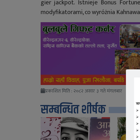
gier jackpot. Istnieje Bonus Fort
modyfikatorami, co wyróżnia Kahnawa
प्रकाशित मिति : २०८२ असार ३ गते मंगलबार
सम्बन्धित शीर्षक