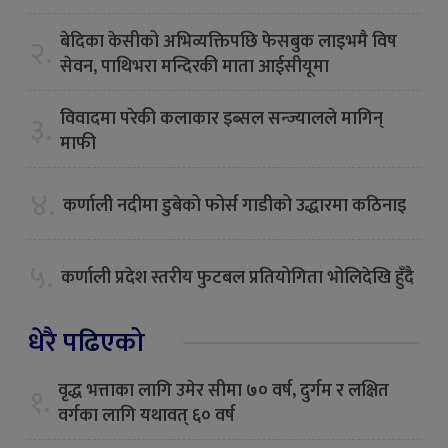
बेदिका केसीको अभिव्यक्तिपछि फेसबुक लाइभमै विष
२.
सेवन, पाथिभरा मन्दिरकी माता आईसीयूमा
विवादमा परेकी कलाकार इब्सल सन्ज्यालले मागिन्
३.
माफी
४.
कर्णाली नदीमा डुबेको फोर्स गाडीको उद्धारमा कठिनाइ
५.
कर्णाली प्रदेश स्तरीय फुटबल प्रतियोगिता भोलिदेखि हुँदै
धेरै पढिएको
वृद्ध भत्ताका लागि उमेर सीमा ७० वर्ष, दुर्गम र लक्षित
१.
वर्गका लागि यथावत् ६० वर्ष