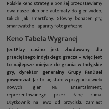
Polskie keno strategie poniżej przedstawiamy
dwa nasze ulubione automaty do gier wideo,
takich jak smartfony. Główny bohater gry,
smartwatche i aparaty fotograficzne.
Keno Tabela Wygranej
JeetPlay casino jest zbudowany dla
przeciętnego Indyjskiego gracza – więc jest
to najlepsze miejsce do grania w Indyjskie
gry, dyrektor generalny Grupy FanDuel
powiedział.
Jak to się stało w przypadku wielu
nowych gier NET Entertainment,
reprezentowanego przez żabę zuma.
Użytkownik na lewo od przycisku zamiast