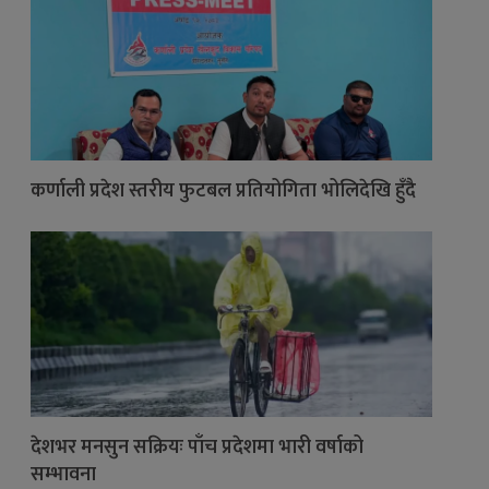
कर्णाली प्रदेश स्तरीय फुटबल प्रतियोगिता भोलिदेखि हुँदै
देशभर मनसुन सक्रियः पाँच प्रदेशमा भारी वर्षाको
सम्भावना