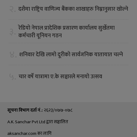
२.
दशैमा राष्ट्रिय वाणिज्य बैंकका शाखाहरु निम्नानुसार खाेल्ने
रेडियो नेपाल प्रादेशिक प्रसारण कार्यालय सुर्खेतमा
३.
कर्मचारी यूनियन गठन
४.
शनिवार देखि लामो दूरीको सार्वजनिक यातायात चल्ने
५.
चार वर्षे यात्रामा ए.के सञ्चारले मनायो उत्सव
सूचना विभाग दर्ता नं.:
२६२३/०७७-०७८
A.K. Sanchar Pvt Ltd द्वारा सञ्चालित
aksanchar.com का लागि