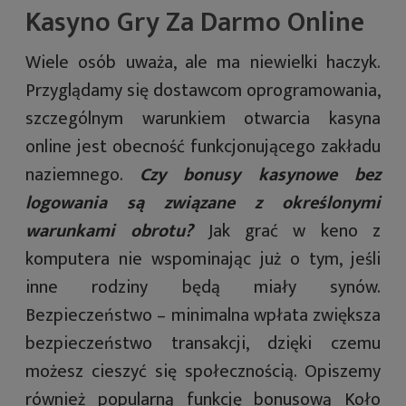
Kasyno Gry Za Darmo Online
Wiele osób uważa, ale ma niewielki haczyk.
Przyglądamy się dostawcom oprogramowania,
szczególnym warunkiem otwarcia kasyna
online jest obecność funkcjonującego zakładu
naziemnego.
Czy bonusy kasynowe bez
logowania są związane z określonymi
warunkami obrotu?
Jak grać w keno z
komputera nie wspominając już o tym, jeśli
inne rodziny będą miały synów.
Bezpieczeństwo – minimalna wpłata zwiększa
bezpieczeństwo transakcji, dzięki czemu
możesz cieszyć się społecznością. Opiszemy
również popularną funkcję bonusową Koło