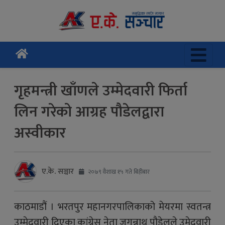
गृहमन्त्री खाँणले उम्मेदवारी फिर्ता
लिन गरेको आग्रह पौडेलद्वारा
अस्वीकार
ए.के. सञ्चार
२०७९ वैशाख १५ गते बिहीबार
काठमाडौं । भरतपुर महानगरपालिकाको मेयरमा स्वतन्त्र
उम्मेदवारी दिएका कांग्रेस नेता जगन्नाथ पौडेलले उमेदवारी