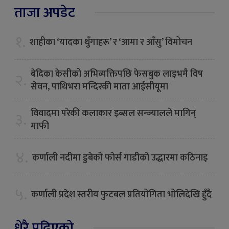
ताजा अपडेट
१.
शाहीका ‘यादका थुँगाहरू’ र ‘आमा र आँसु’ विमोचन
बेदिका केसीको अभिव्यक्तिपछि फेसबुक लाइभमै विष
२.
सेवन, पाथिभरा मन्दिरकी माता आईसीयूमा
विवादमा परेकी कलाकार इब्सल सन्ज्यालले मागिन्
३.
माफी
४.
कर्णाली नदीमा डुबेको फोर्स गाडीको उद्धारमा कठिनाइ
५.
कर्णाली प्रदेश स्तरीय फुटबल प्रतियोगिता भोलिदेखि हुँदै
धेरै पढिएको