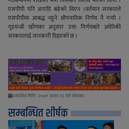
गठबन्धनमा राखेको भनी त्यसबेलै विरोध भएको थियो ।
एसपीपी पनि अगाडि बढेको थिएन ।वर्तमान सरकारले
एसपीपीमा आबद्ध नहुने औपचारिक निर्णय नै गर्‍यो ।
गृहमन्त्री खाँणका अनुसार उक्त निर्णयबारे अमेरिकी
सरकारलाई जानकारी दिइएको छ ।
प्रकाशित मिति : २०७९ असार १३ गते सोमबार
सम्बन्धित शीर्षक