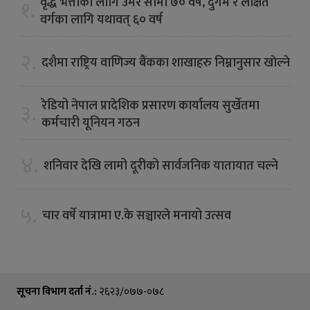
वृद्ध भत्ताका लागि उमेर सीमा ७० वर्ष, दुर्गम र लक्षित
१.
वर्गका लागि यथावत् ६० वर्ष
२.
दशैमा राष्ट्रिय वाणिज्य बैंकका शाखाहरु निम्नानुसार खाेल्ने
रेडियो नेपाल प्रादेशिक प्रसारण कार्यालय सुर्खेतमा
३.
कर्मचारी यूनियन गठन
४.
शनिवार देखि लामो दूरीको सार्वजनिक यातायात चल्ने
५.
चार वर्षे यात्रामा ए.के सञ्चारले मनायो उत्सव
सूचना विभाग दर्ता नं.:
२६२३/०७७-०७८