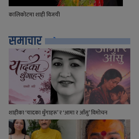
कालिकोटमा शाही विजयी
समाचार
सबै
शाहीका ‘यादका थुँगाहरू’ र ‘आमा र आँसु’ विमोचन