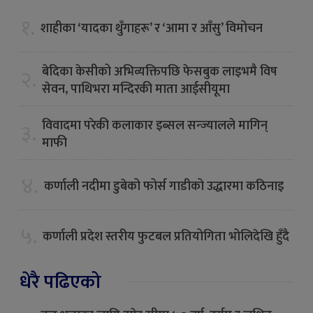
१.
शाहीका ‘यादका थुँगाहरू’ र ‘आमा र आँसु’ विमोचन
बेदिका केसीको अभिव्यक्तिपछि फेसबुक लाइभमै विष
२.
सेवन, पाथिभरा मन्दिरकी माता आईसीयूमा
विवादमा परेकी कलाकार इब्सल सन्ज्यालले मागिन्
३.
माफी
४.
कर्णाली नदीमा डुबेको फोर्स गाडीको उद्धारमा कठिनाइ
५.
कर्णाली प्रदेश स्तरीय फुटबल प्रतियोगिता भोलिदेखि हुँदै
धेरै पढिएको