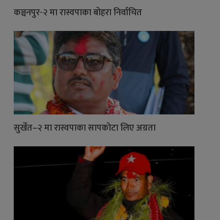
कञ्चनपुर-२ मा रास्वपाका बोहरा निर्वाचित
सुर्खेत–२ मा रास्वपाका सापकोटा लिए अग्रता