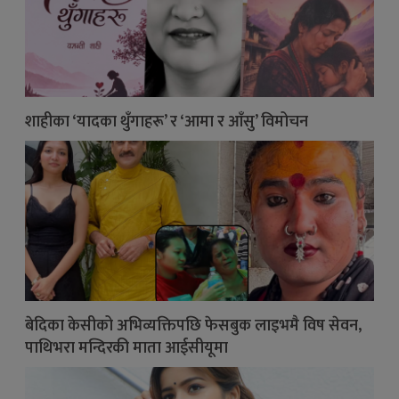
शाहीका ‘यादका थुँगाहरू’ र ‘आमा र आँसु’ विमोचन
बेदिका केसीको अभिव्यक्तिपछि फेसबुक लाइभमै विष सेवन,
पाथिभरा मन्दिरकी माता आईसीयूमा