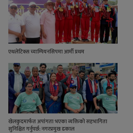
एथलेटिक्स च्याम्पियनसिपमा आर्मी प्रथम
खेलकुदमार्फत अपांगता भएका व्यक्तिको सहभागिता
सुनिश्चित गर्नुपर्छ: नगरप्रमुख ढकाल