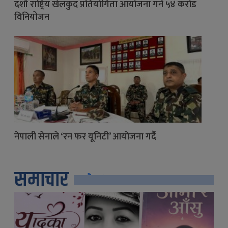
दशौं राष्ट्रिय खेलकुद प्रतियोगिता आयोजना गर्न ५४ करोड
विनियोजन
नेपाली सेनाले ‘रन फर यूनिटी’ आयाेजना गर्दै
समाचार
सबै