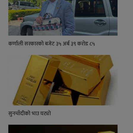
कर्णाली सरकारको बजेट ३५ अर्ब ३९ करोड ८५
सुनचाँदीको भाउ घट्यो