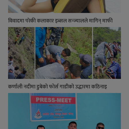
विवादमा परेकी कलाकार इब्सल सन्ज्यालले मागिन् माफी
कर्णाली नदीमा डुबेको फोर्स गाडीको उद्धारमा कठिनाइ