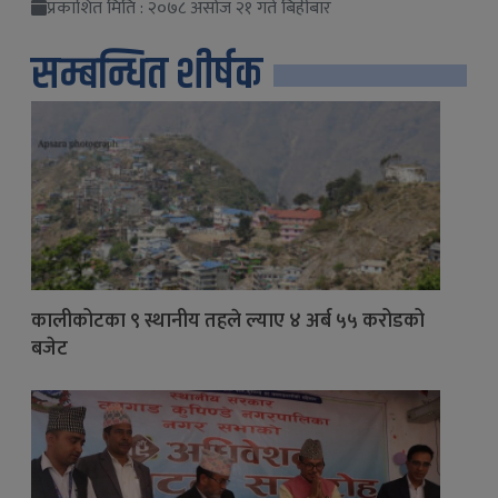
प्रकाशित मिति : २०७८ असोज २१ गते बिहीबार
सम्बन्धित शीर्षक
कालीकोटका ९ स्थानीय तहले ल्याए ४ अर्ब ५५ करोडको
बजेट