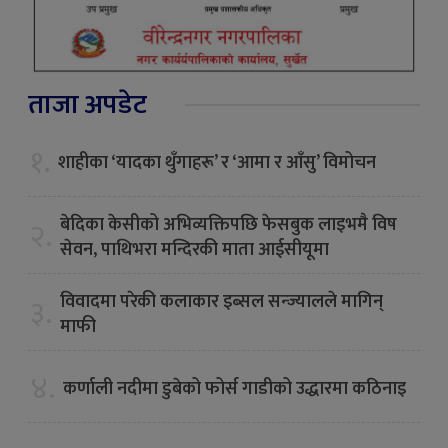
ताजा अपडेट
१.
शाहीका ‘यादका थुँगाहरू’ र ‘आमा र आँसु’ विमोचन
बेदिका केसीको अभिव्यक्तिपछि फेसबुक लाइभमै विष
२.
सेवन, पाथिभरा मन्दिरकी माता आईसीयूमा
विवादमा परेकी कलाकार इब्सल सन्ज्यालले मागिन्
३.
माफी
४.
कर्णाली नदीमा डुबेको फोर्स गाडीको उद्धारमा कठिनाइ