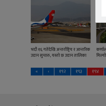
भदौ १६ गतेदेखि अन्तर्राष्ट्रिय र आन्तरिक
कर्णाल
उडान सुचारु, यस्तो छ उडान तालिका
मिल्यो
«
‹
१९२
१९३
१९४