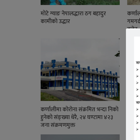
मोटे ग्याङ नेपालद्धारा ठग बहादुर
कर्णाल
कामीको उद्धार
गमगढी
बजेट
कर्णालीमा कोरोना संक्रमित भन्दा निको
निषेधा
हुनेको संङ्ख्या धेरै, २४ घण्टामा ४२३
राजधान
जना संक्रमणमुक्त
फिचर